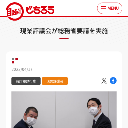
MENU
現業評議会が総務省要請を実施
2023/04/17
省庁要請行動
現業評議会