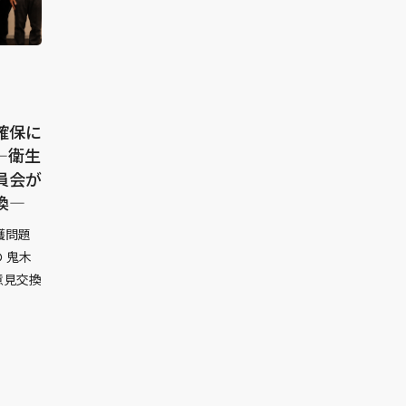
確保に
―衛生
員会が
換―
護問題
 鬼木
意見交換