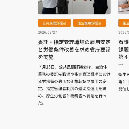
公共民間評議会
衛生医療評議会
衛
2026/07/27
2026/
委託・指定管理職場の雇用安定
看護
と労働条件改善を求め省庁要請
課題
を実施
第４
～
７月15日、公共民間評議会は、自治体
業務の委託先職場や指定管理職場におけ
衛生医
る労務費の適切な価格転嫁や雇用の安
第4
定、指定管理者制度の適切な運用を求
開催
め、厚生労働省と総務省へ要請を行っ
た。