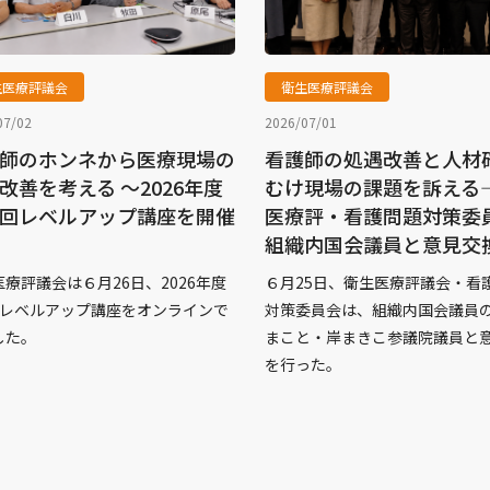
生医療評議会
衛生医療評議会
07/02
2026/07/01
師のホンネから医療現場の
看護師の処遇改善と人材
改善を考える ～2026年度
むけ現場の課題を訴える
回レベルアップ講座を開催
医療評・看護問題対策委
組織内国会議員と意見交
療評議会は６月26日、2026年度
６月25日、衛生医療評議会・看
回レベルアップ講座をオンラインで
対策委員会は、組織内国会議員の
した。
まこと・岸まきこ参議院議員と
を行った。