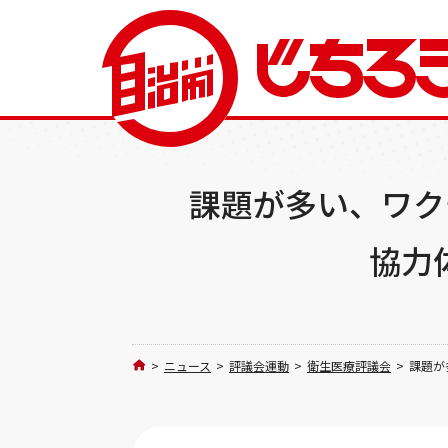
課題が多い、ワク
協力
>
ニュース
>
評議会運動
>
衛生医療評議会
>
課題が